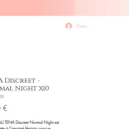
Légal
Contact
Légal
Connexion
 Discreet -
mal Night x10
26
Prix
 €
 TENA Discreet Normal Night est
ette à l’imprimé féminin conçue