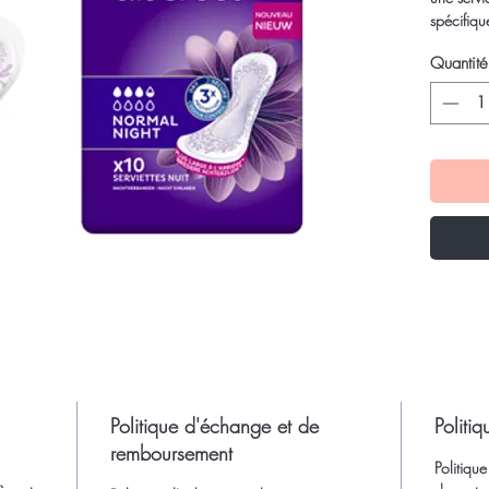
spécifiqu
NORMAL
Quantité
Elle est p
protectio
Elle est 
une sécur
maintien 
Politique d'échange et de
Politiq
remboursement
Politique