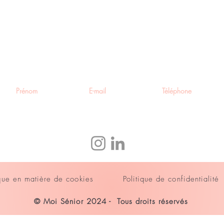
 informé de nos promotions et
utés
ique en matière de cookies
Politique de confidentialité
© Moi Sénior 2024 - Tous droits réservés