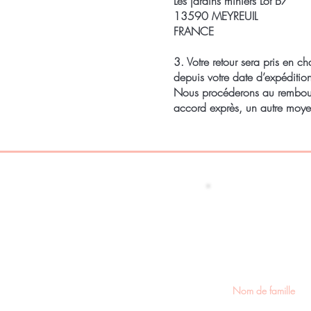
L
es jardins miniers Lot B7
13590 MEYREUIL
FRANCE
3. Votre retour sera pris en 
depuis votre date d’expéditio
Nous procéderons au rembourse
accord exprès, un autre moyen
Restez
nouvea