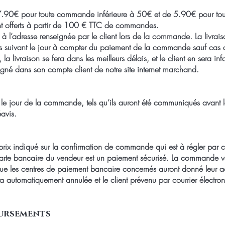
de 7.90€ pour toute commande inférieure à 50€ et de 5.90€ pour t
ont offerts à partir de 100 € TTC de commandes.
es à l’adresse renseignée par le client lors de la commande. La livrai
res suivant le jour à compter du paiement de la commande sauf cas
la livraison se fera dans les meilleurs délais, et le client en sera in
igné dans son compte client de notre site internet marchand.
ur le jour de la commande, tels qu’ils auront été communiqués avant 
avis.
le prix indiqué sur la confirmation de commande qui est à régler par
arte bancaire du vendeur est un paiement sécurisé. La commande val
que les centres de paiement bancaire concernés auront donné leur a
a automatiquement annulée et le client prévenu par courrier électro
ursements