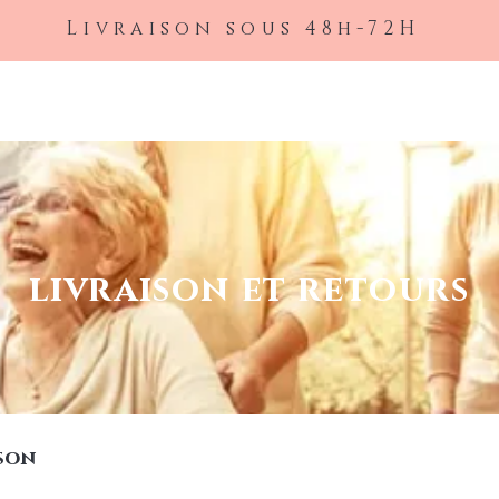
Livraison sous 48h-72H
Accueil
À propos
Nos articles
Protection
Contact
À propos
Nos articles
Protection
livraison et retours
ison