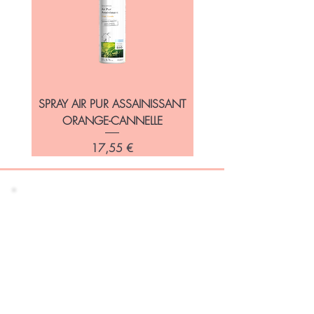
SPRAY AIR PUR ASSAINISSANT
DIFFUSEUR LIBELIA SAN
ORANGE-CANNELLE
Prix
17,55 €
Restez informé de
nos promotions et
nouveautés