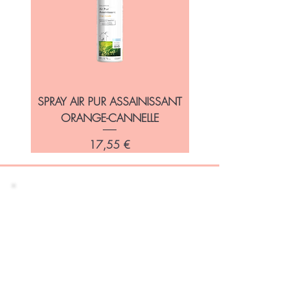
SPRAY AIR PUR ASSAINISSANT
DIFFUSEUR LIBELIA SAN
ORANGE-CANNELLE
Prix
17,55 €
Restez informé de
nos promotions et
nouveautés