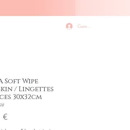
Légal
Contact
Légal
Connexion
 Soft Wipe
kin / Lingettes
ces 30x32cm
98
Prix
 €