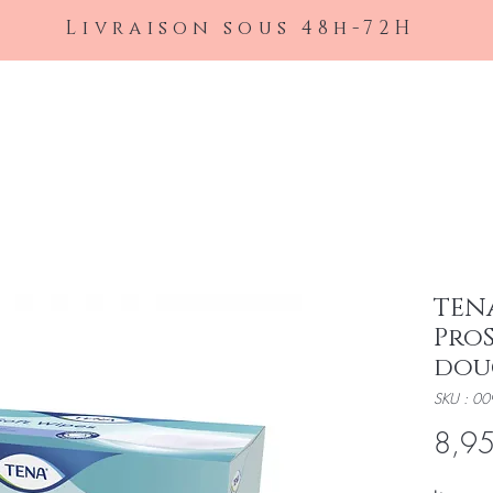
Livraison sous 48h-72H
Accueil
À propos
Nos articles
Protection
Contact
À propos
Nos articles
Protection
TENA
ProS
dou
SKU : 00
8,95