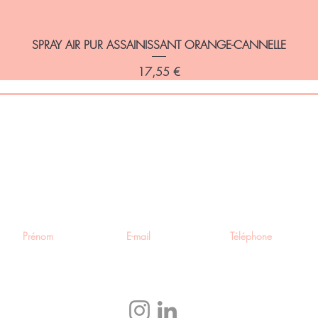
SPRAY AIR PUR ASSAINISSANT ORANGE-CANNELLE
Prix
17,55 €
 informé de nos promotions et
utés