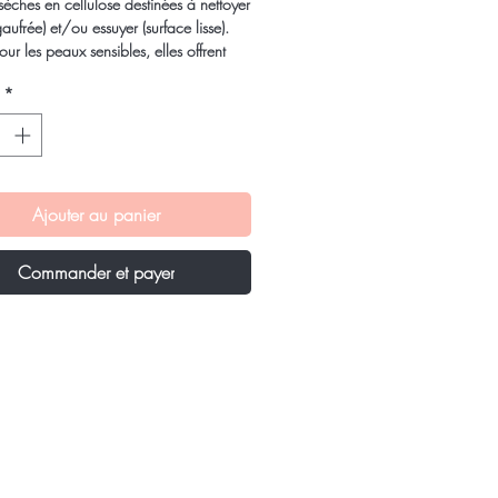
 sèches en cellulose destinées à nettoyer
gaufrée) et/ou essuyer (surface lisse).
our les peaux sensibles, elles offrent
lente résistance à l'état humide. Ne
*
 pas, ne se délitent pas.
Ajouter au panier
Commander et payer