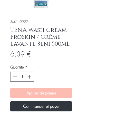
SKU : 0092
TENA Wash Cream
ProSkin / Crème
lavante 3en1 500mL
Prix
6,39 €
Quantité
*
Ajouter au panier
Commander et payer