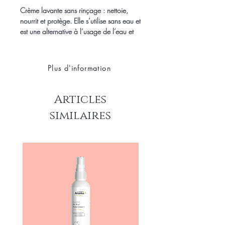
Crème lavante
sans rinçage
: nettoie,
nourrit et protège. Elle s’utilise sans eau et
est une alternative à l’usage de l’eau et
du savon. A la fois fluide et onctueuse,
elle permet une toilette complète du
corps (adaptée à la toilette intime) tout en
Plus d'information
préservant l’équilibre de la peau. Ne
nécessite aucun rinçage.
Articles
similaires